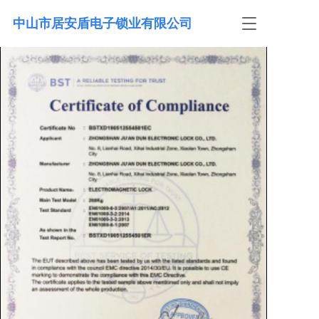
中山市居安盾电子锁业有限公司
T
o
g
g
l
e
n
a
v
i
g
a
t
i
o
n