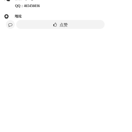
QQ：465456036
地址
广东省中山市小榄镇华园路3号B栋
点赞
产品中心
关于我们
联系我们
分享给好友
询价
新闻稿
提交我们的时事通讯并订阅我们的时讯，以便随时更新
点击咨询
Copyright©2024  中山市居安盾电子锁业有限公司
粤ICP备2024225959号