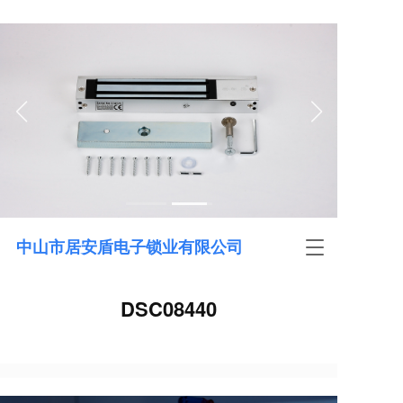
中山市居安盾电子锁业有限公司
T
o
g
g
DSC08440
l
e
n
a
v